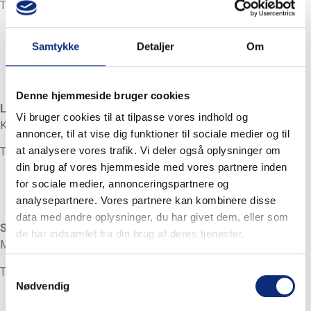
Telefon: (+45) 98 24 15 11
Samtykke
Detaljer
Om
Denne hjemmeside bruger cookies
Lasse Knudsen
Vi bruger cookies til at tilpasse vores indhold og
Klargøring
annoncer, til at vise dig funktioner til sociale medier og til
at analysere vores trafik. Vi deler også oplysninger om
Telefon: (+45) 98 24 15 11
din brug af vores hjemmeside med vores partnere inden
for sociale medier, annonceringspartnere og
analysepartnere. Vores partnere kan kombinere disse
data med andre oplysninger, du har givet dem, eller som
Søren Neve
de har indsamlet fra din brug af deres tjenester.
Maler
Telefon: (+45) 98 24 15 11
Samtykkevalg
Nødvendig