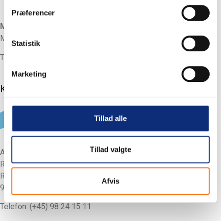
Præferencer
Morten Agesen
Maler
Statistik
Telefon: (+45) 98 24 15 11
Marketing
Kontakt
Tillad alle
Tillad valgte
Adresse og telefon
Rævhede Auto A/S
Rævhedevej 69
Afvis
9440 Aabybro
Telefon: (+45) 98 24 15 11