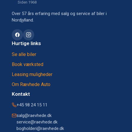
Siden 1968
Over 57 års erfaring med salg og service af biler i
Nordjylland.
Hurtige links
Se alle biler
Book værksted
Leasing muligheder
Om Rævhede Auto
Kontakt
+45 98 24 15 11
salg@raevhede.dk
service@raevhede.dk
bogholderi@raevhede.dk